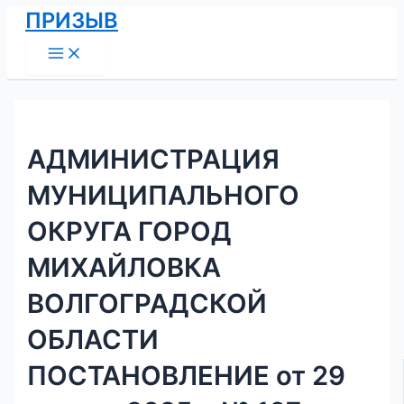
Main
Перейти
Навигация
ПРИЗЫВ
Menu
к
по
содержимому
записям
АДМИНИСТРАЦИЯ
МУНИЦИПАЛЬНОГО
ОКРУГА ГОРОД
МИХАЙЛОВКА
ВОЛГОГРАДСКОЙ
ОБЛАСТИ
ПОСТАНОВЛЕНИЕ от 29