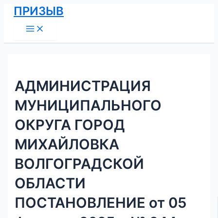
Main
Перейти
Навигация
ПРИЗЫВ
Menu
к
по
содержимому
записям
АДМИНИСТРАЦИЯ
МУНИЦИПАЛЬНОГО
ОКРУГА ГОРОД
МИХАЙЛОВКА
ВОЛГОГРАДСКОЙ
ОБЛАСТИ
ПОСТАНОВЛЕНИЕ от 05