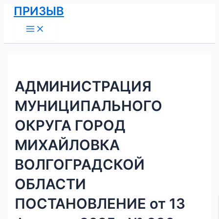
Main
Перейти
Навигация
ПРИЗЫВ
Menu
к
по
содержимому
записям
АДМИНИСТРАЦИЯ
МУНИЦИПАЛЬНОГО
ОКРУГА ГОРОД
МИХАЙЛОВКА
ВОЛГОГРАДСКОЙ
ОБЛАСТИ
ПОСТАНОВЛЕНИЕ от 13