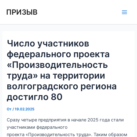
Перейти
Навигация
Main
ПРИЗЫВ
к
по
Men
содержимому
записям
Число участников
федерального проекта
«Производительность
труда» на территории
волгоградского региона
достигло 80
От
/
19.02.2025
Сразу четыре предприятия в начале 2025 года стали
участниками федерального
проекта «Производительность труда». Таким образом