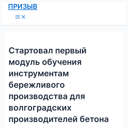
Main
Перейти
Навигация
ПРИЗЫВ
Menu
к
по
содержимому
записям
Стартовал первый
модуль обучения
инструментам
бережливого
производства для
волгоградских
производителей бетона