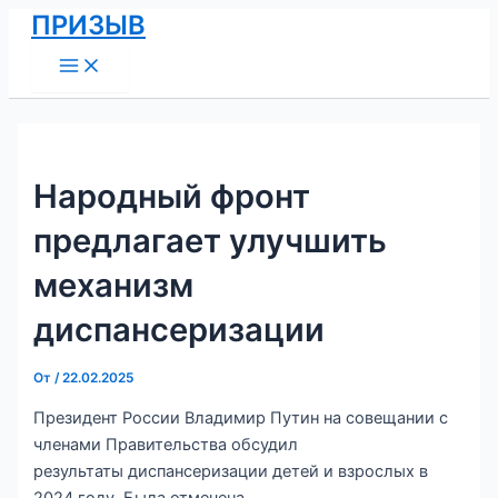
Main
Перейти
Навигация
ПРИЗЫВ
Menu
к
по
содержимому
записям
Народный фронт
предлагает улучшить
механизм
диспансеризации
От
/
22.02.2025
Президент России Владимир Путин на совещании с
членами Правительства обсудил
результаты диспансеризации детей и взрослых в
2024 году. Была отмечена