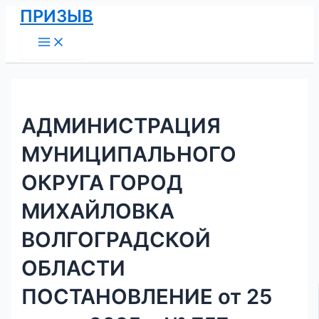
Main
Перейти
Навигация
ПРИЗЫВ
Menu
к
по
содержимому
записям
АДМИНИСТРАЦИЯ
МУНИЦИПАЛЬНОГО
ОКРУГА ГОРОД
МИХАЙЛОВКА
ВОЛГОГРАДСКОЙ
ОБЛАСТИ
ПОСТАНОВЛЕНИЕ от 25