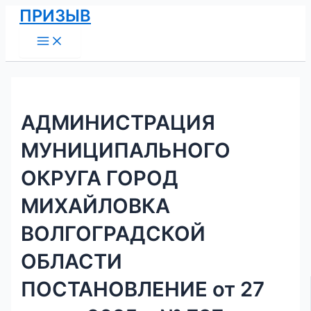
Main
Перейти
Навигация
ПРИЗЫВ
Menu
к
по
содержимому
записям
АДМИНИСТРАЦИЯ
МУНИЦИПАЛЬНОГО
ОКРУГА ГОРОД
МИХАЙЛОВКА
ВОЛГОГРАДСКОЙ
ОБЛАСТИ
ПОСТАНОВЛЕНИЕ от 27