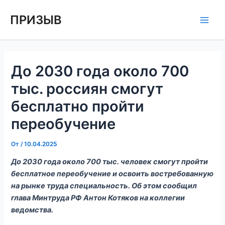
Перейти
Навигация
Main
ПРИЗЫВ
к
по
Men
содержимому
записям
До 2030 года около 700
тыс. россиян смогут
бесплатно пройти
переобучение
От
/
10.04.2025
До 2030 года около 700 тыс. человек смогут пройти
бесплатное переобучение и освоить востребованную
на рынке труда специальность. Об этом сообщил
глава Минтруда РФ Антон Котяков на коллегии
ведомства.