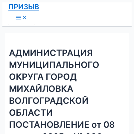
Main
Перейти
Навигация
ПРИЗЫВ
Menu
к
по
содержимому
записям
АДМИНИСТРАЦИЯ
МУНИЦИПАЛЬНОГО
ОКРУГА ГОРОД
МИХАЙЛОВКА
ВОЛГОГРАДСКОЙ
ОБЛАСТИ
ПОСТАНОВЛЕНИЕ от 08