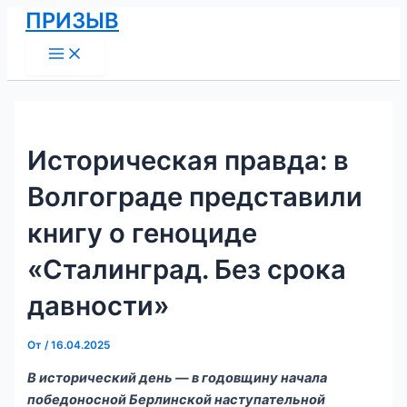
Main
Перейти
Навигация
ПРИЗЫВ
Menu
к
по
содержимому
записям
Историческая правда: в
Волгограде представили
книгу о геноциде
«Сталинград. Без срока
давности»
От
/
16.04.2025
В исторический день — в годовщину начала
победоносной Берлинской наступательной