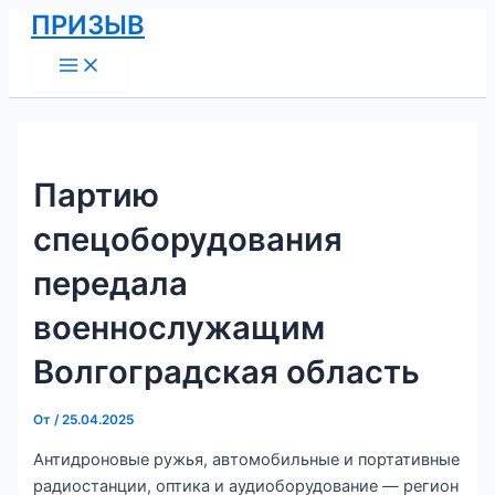
Main
Перейти
Навигация
ПРИЗЫВ
Menu
к
по
содержимому
записям
Партию
спецоборудования
передала
военнослужащим
Волгоградская область
От
/
25.04.2025
Антидроновые ружья, автомобильные и портативные
радиостанции, оптика и аудиоборудование — регион