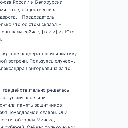
оюза России и Белоруссии
омитетов, общественных
ударств, – Председатель
лько что об этом сказал, –
 слышали сейчас, [так и] из Юго-
.
искренне поддержали инициативу
ой встречи. Пользуясь случаем,
лександра Григорьевича за то,
, где действительно решалась
елоруссии посетили
очтили память защитников
себя неувядаемой славой. Они
пости, обороны Минска,
 и рубежей. Сейчас только ехали