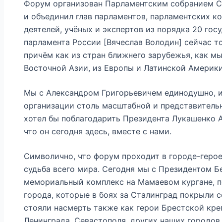
Форум организован Парламентским собранием С
и объединил глав парламентов, парламентских к
деятелей, учёных и экспертов из порядка 20 гос
парламента России [Вячеслав Володин] сейчас то
причём как из стран ближнего зарубежья, как мы
Восточной Азии, из Европы и Латинской Америки
Мы с Александром Григорьевичем единодушно, 
организации столь масштабной и представительн
хотел бы поблагодарить Президента Лукашенко А
что он сегодня здесь, вместе с нами.
Символично, что форум проходит в городе-герое
судьба всего мира. Сегодня мы с Президентом Б
мемориальный комплекс на Мамаевом кургане, п
города, которые в боях за Сталинград покрыли 
стояли насмерть также как герои Брестской кре
Ленинграда, Севастополя, других наших городов