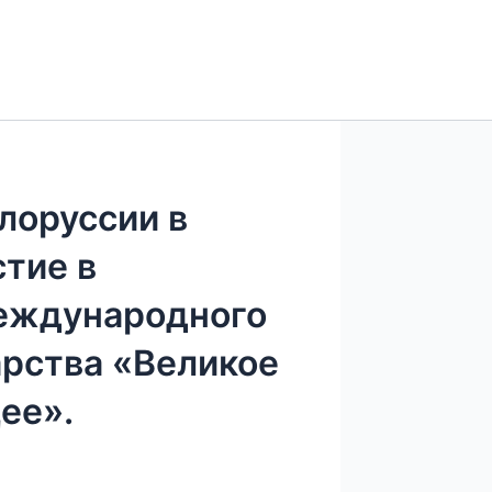
лоруссии в
стие в
еждународного
рства «Великое
ее».