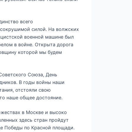
динство всего
есокрушимой силой. На волжских
нацистской военной машине был
релом в войне. Открыта дорога
одовщину которой мы будем
 Советского Союза, День
дников. В годы войны наши
ания, отстояли свою
это наше общее достояние.
ржествах в Москве и высоко
вленных здесь стран пройдут
де Победы по Красной площади.