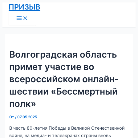
Main
Перейти
Навигация
ПРИЗЫВ
Menu
к
по
содержимому
записям
Волгоградская область
примет участие во
всероссийском онлайн-
шествии «Бессмертный
полк»
От
/
07.05.2025
В честь 80-летия Победы в Великой Отечественной
войне, на медиа- и телеэкранах страны вновь