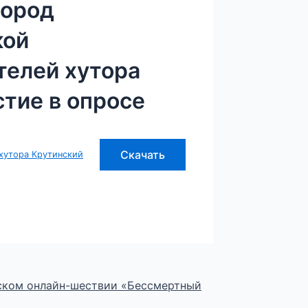
город
кой
телей хутора
стие в опросе
Скачать
хутора Крутинский
йском онлайн-шествии «Бессмертный