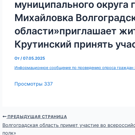
муниципального округа 
Михайловка Волгоградс
области»приглашает жи
Крутинский принять уча
От
/
07.05.2025
Информационное сообщение по проведению опроса граждан 
Просмотры
337
ПРЕДЫДУЩАЯ СТРАНИЦА
Волгоградская область примет участие во всеросси
полк»