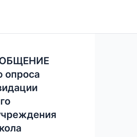
ОБЩЕНИЕ
ю опроса
видации
го
учреждения
кола