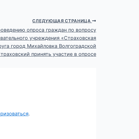
СЛЕДУЮЩАЯ СТРАНИЦА
едению опроса граждан по вопросу
вательного учреждения «Страховская
руга город Михайловка Волгоградской
траховский принять участие в опросе
оризоваться
.