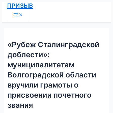
Main
Перейти
Навигация
ПРИЗЫВ
Menu
к
по
содержимому
записям
«Рубеж Сталинградской
доблести»:
муниципалитетам
Волгоградской области
вручили грамоты о
присвоении почетного
звания