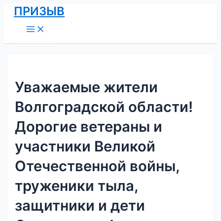
Main
Перейти
Навигация
ПРИЗЫВ
Menu
к
по
содержимому
записям
Уважаемые жители
Волгоградской области!
Дорогие ветераны и
участники Великой
Отечественной войны,
труженики тыла,
защитники и дети