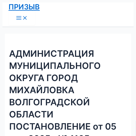
Main
Перейти
Навигация
ПРИЗЫВ
Menu
к
по
содержимому
записям
АДМИНИСТРАЦИЯ
МУНИЦИПАЛЬНОГО
ОКРУГА ГОРОД
МИХАЙЛОВКА
ВОЛГОГРАДСКОЙ
ОБЛАСТИ
ПОСТАНОВЛЕНИЕ от 05