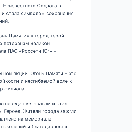
ы Неизвестного Солдата в
н и стала символом сохранения
ний.
онь Памяти» в город-герой
но ветеранам Великой
ала ПАО «Россети Юг» –
нной акции. Огонь Памяти – это
тойкости и несгибаемой воле к
р филиала.
л передан ветеранам и стал
ы Героев. Жители города зажгли
чатлено на мемориале.
поколений и благодарности