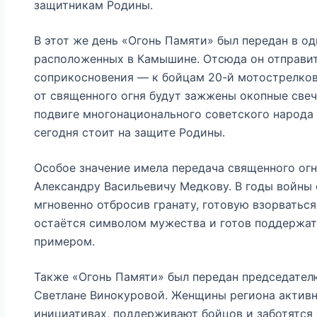
защитникам Родины.
В этот же день «Огонь Памяти» был передан в о
расположенных в Камышине. Отсюда он отправит
соприкосновения — к бойцам 20-й мотострелково
от священного огня будут зажжены окопные све
подвиге многонационального советского народа 
сегодня стоит на защите Родины.
Особое значение имела передача священного огн
Александру Васильевичу Медкову. В годы войны 
мгновенно отбросив гранату, готовую взорваться.
остаётся символом мужества и готов поддержа
примером.
Также «Огонь Памяти» был передан председате
Светлане Винокуровой. Женщины региона активн
инициативах, поддерживают бойцов и заботятся 