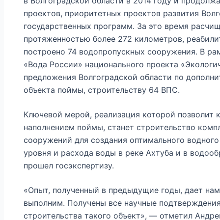
в Волгоградской области в 2014 году и продолж
проектов, приоритетных проектов развития Волг
государственных программ. За это время расчи
протяженностью более 272 километров, реабилит
построено 74 водопропускных сооружения. В ра
«Вода России» национального проекта «Экологи
предложения Волгоградской области по дополни
объекта поймы, строительству 64 ВПС.
Ключевой мерой, реализация которой позволит 
наполнением поймы, станет строительство комп
сооружений для создания оптимального водного
уровня и расхода воды в реке Ахтуба и в водоо
прошел госэкспертизу.
«Опыт, полученный в предыдущие годы, дает нам
выполним. Получены все научные подтверждения
строительства такого объект», — отметил Андр