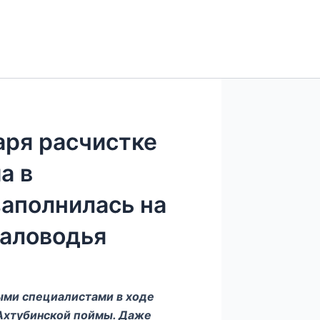
аря расчистке
а в
заполнилась на
маловодья
ыми специалистами в ходе
Ахтубинской поймы. Даже