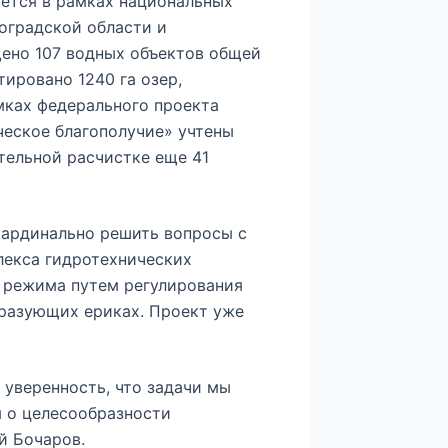
ается в рамках национальных
оградской области и
щено 107 водных объектов общей
ировано 1240 га озер,
мках федерального проекта
ческое благополучие» учтены
тельной расчистке еще 41
кардинально решить вопросы с
лекса гидротехнических
 режима путем регулирования
бразующих ериках. Проект уже
 уверенность, что задачи мы
 о целесообразности
ей Бочаров.