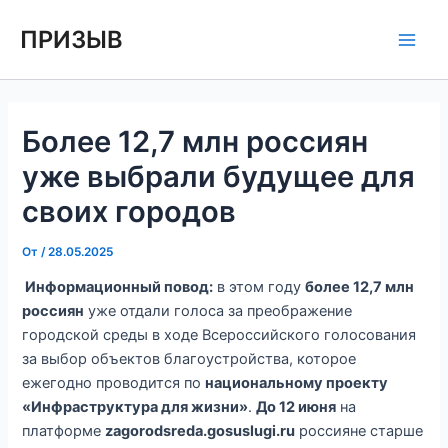
Перейти
Навигация
Main
ПРИЗЫВ
к
по
Men
содержимому
записям
Более 12,7 млн россиян
уже выбрали будущее для
своих городов
От
/
28.05.2025
Информационный повод:
в этом году
более 12,7 млн
россиян
уже отдали голоса за преображение
городской среды в ходе Всероссийского голосования
за выбор объектов благоустройства, которое
ежегодно проводится по
национальному проекту
«Инфраструктура для жизни»
.
До 12 июня
на
платформе
zagorodsreda.gosuslugi.ru
россияне старше