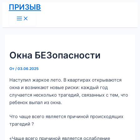
Main
Перейти
Навигация
ПРИЗЫВ
Menu
к
по
содержимому
записям
Окна БЕЗопасности
От
/
03.06.2025
Наступил жаркое лето. В квартирах открываются
окна и возникают новые риски: каждый год
случается несколько трагедий, связанных с тем, что
ребенок выпал из окна.
Что чаще всего является причиной происходящих
трагедий ?
«Чаще всего причиной является ослабление