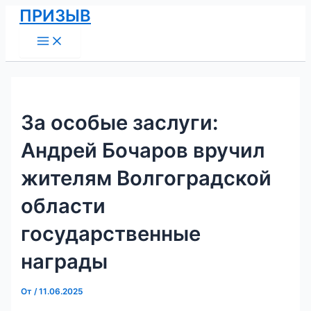
Main
Перейти
Навигация
ПРИЗЫВ
Menu
к
по
содержимому
записям
За особые заслуги:
Андрей Бочаров вручил
жителям Волгоградской
области
государственные
награды
От
/
11.06.2025