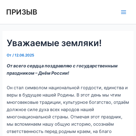
Перейти
Навигация
Main
ПРИЗЫВ
к
по
Men
содержимому
записям
Уважаемые земляки!
От
/
12.06.2025
От всего сердца поздравляю с государственным
праздником – Днём России!
Он стал символом национальной гордости, единства и
веры в будущее нашей Родины. В этот день мы чтим
многовековые традиции, культурное богатство, отдаём
должное силе духа всех народов нашей
многонациональной страны. Отмечая этот праздник,
мы вспоминаем нашу общую историю, осознаём
ответственность перед родным краем, на благо