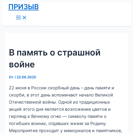
Main
Перейти
Навигация
ПРИЗЫВ
Menu
к
по
содержимому
записям
В память о страшной
войне
От
/
22.06.2025
22 июня в России скорбный день – день памяти и
скорби, в этот день вспоминают начало Великой
Отечественной войны. Одной из традиционных
акций этого дня является возложение цветов и
гирлянд к Вечному огню — символу памяти о
погибших воинах, отдавших жизни за Родину.
Мероприятие проходит у мемориалов и памятников,