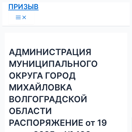
Main
Перейти
Навигация
ПРИЗЫВ
Menu
к
по
содержимому
записям
АДМИНИСТРАЦИЯ
МУНИЦИПАЛЬНОГО
ОКРУГА ГОРОД
МИХАЙЛОВКА
ВОЛГОГРАДСКОЙ
ОБЛАСТИ
РАСПОРЯЖЕНИЕ от 19