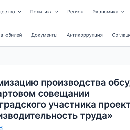
щество
Политика
Регион
Экономика
 в юбилей
Документы
Антикоррупция
Соглаш
мизацию производства обс
артовом совещании
градского участника проек
изводительность труда»
25