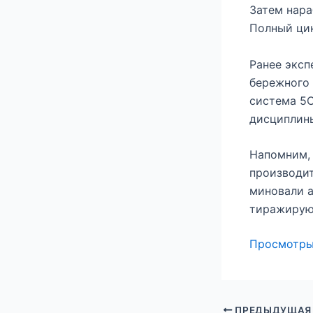
Затем нара
Полный цик
Ранее эксп
бережного 
система 5С
дисциплины
Напомним, 
производит
миновали а
тиражируют
Просмотр
ПРЕДЫДУЩАЯ