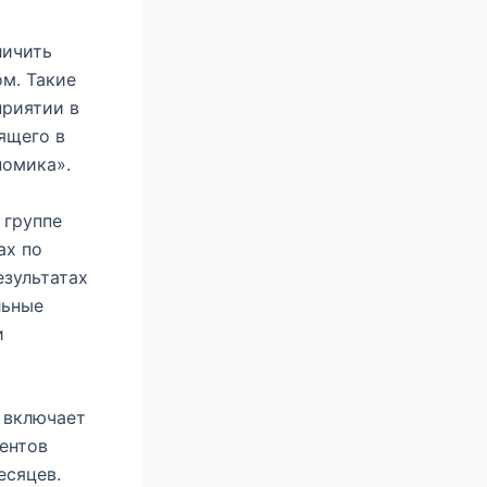
личить
ом
. Такие
приятии в
ящего в
номика».
 группе
ах по
езультатах
льные
и
 включает
ентов
есяцев.