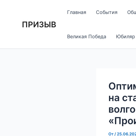
Перейти
Навигация
к
по
Главная
События
Об
содержимому
записям
ПРИЗЫВ
Великая Победа
Юбиляр
Опти
на ст
волго
«Про
От
/
25.06.20