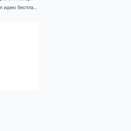
Путин поддержал идею бесплатного второго среднего специального образования для участников СВО