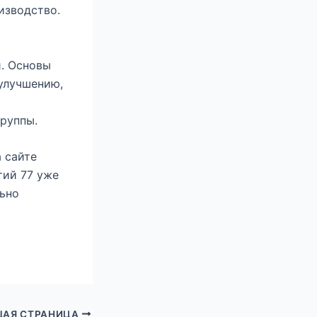
изводство.
и. Основы
 улучшению,
и
руппы.
 сайте
тий 77 уже
льно
АЯ СТРАНИЦА