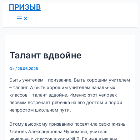
Main
Перейти
Навигация
ПРИЗЫВ
Menu
к
по
содержимому
записям
Талант вдвойне
От
/
25.06.2025
Быть учителем – призвание. Быть хорошим учителем
– талант. А быть хорошим учителем начальных
классов – талант вдвойне. Именно этот человек
первым встречает ребенка на его долгом и порой
непростом школьном пути.
Этому высокому призванию посвятила свою жизнь
Любовь Александровна Чурюмова, учитель
начальных классов школы № 9. Ее имя в нашем