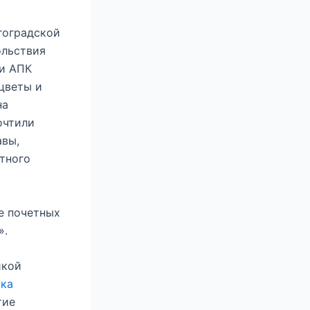
гоградской
ольствия
 и АПК
цветы и
на
очтили
авы,
тного
ге почетных
».
икой
вка
тие