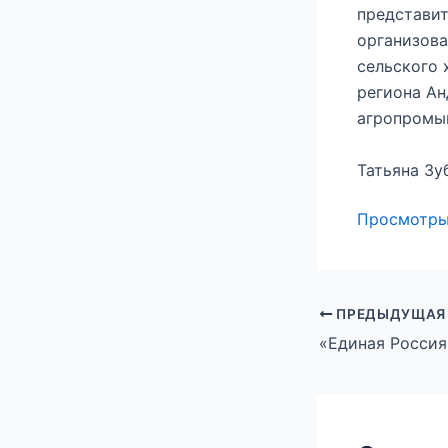
представит
организова
сельского 
региона А
агропромы
Татьяна Зу
Просмотр
ПРЕДЫДУЩАЯ