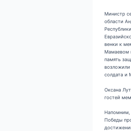
Министр се
области Ан
Республик
Евразийско
венки к ме
Мамаевом к
память защ
возложили 
солдата и 
Оксана Лут
гостей мем
Напомним, 
Победы пр
достижени