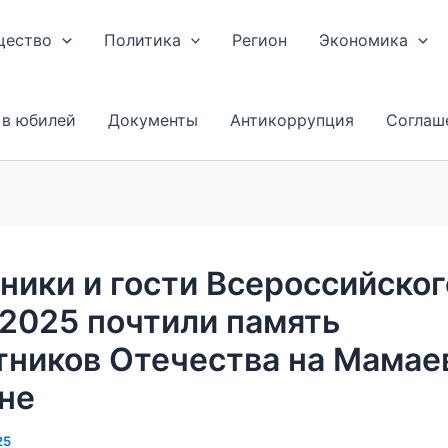
щество
Политика
Регион
Экономика
 в юбилей
Документы
Антикоррупция
Соглаш
ники и гости Всероссийског
2025 почтили память
тников Отечества на Мамае
не
25