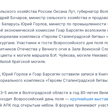
льского хозяйства России Оксана Лут, губернатор Вол
дрей Бочаров, министр сельского хозяйства и продов
и Беларусь Юрий Горлов, министр по промышленности
й экономической комиссии Гоар Барсегян возложили 
мориалам комплекса «Героям Сталинградской битвы» 
ургане. Участники и гости Всероссийского дня поля п
итников Отечества у Вечного огня в Зале Воинской Сл
цветы к могиле маршала В.И. Чуйкова, могиле Неизвес
Малой братской могиле.
, Юрий Горлов и Гоар Барсегян оставили записи в Кни
ориального комплекса «Героям Сталинградской битвы
3-5 июля в Волгоградской области в год 80-летия Вел
оходит Всероссийский день поля —
крупнейшая выста
й АПК под открытым небом. В форуме принимают учас