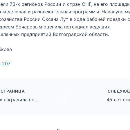
ели 73-х регионов России и стран СНГ, на его площадк
ны деловая и развлекательная программы. Накануне м
хозяйства России Оксана Лут в ходе рабочей поездки с
ндреем Бочаровым оценила потенциал ведущих
шленных предприятий Волгоградской области.
бкова
ы
207
 СТРАНИЦА
СЛЕДУЮЩ
«Единая Россия» наградила победителей Всероссийского конкурса поддержки гражданских инициатив
45 лет се