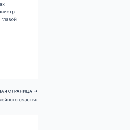
ах
инистр
 главой
АЯ СТРАНИЦА
мейного счастья