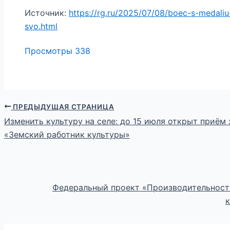
Источник:
https://rg.ru/2025/07/08/boec-s-medali
svo.html
Просмотры
338
ПРЕДЫДУЩАЯ СТРАНИЦА
Изменить культуру на селе: до 15 июля открыт приём 
«Земский работник культуры»
Федеральный проект «Производительност