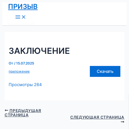
Main
Перейти
Навигация
ПРИЗЫВ
Menu
к
по
содержимому
записям
ЗАКЛЮЧЕНИЕ
От
/
15.07.2025
Скачать
приложение
Просмотры
264
ПРЕДЫДУЩАЯ
СТРАНИЦА
СЛЕДУЮЩАЯ СТРАНИЦА