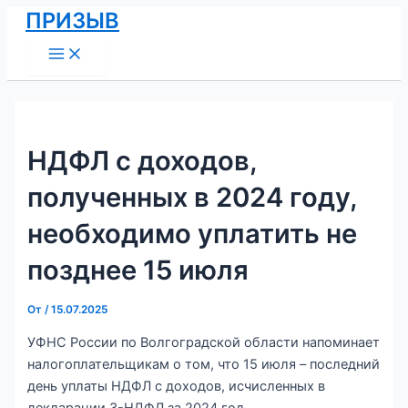
Main
Перейти
Навигация
ПРИЗЫВ
Menu
к
по
содержимому
записям
НДФЛ с доходов,
полученных в 2024 году,
необходимо уплатить не
позднее 15 июля
От
/
15.07.2025
УФНС России по Волгоградской области напоминает
налогоплательщикам о том, что 15 июля – последний
день уплаты НДФЛ с доходов, исчисленных в
декларации 3-НДФЛ за 2024 год.