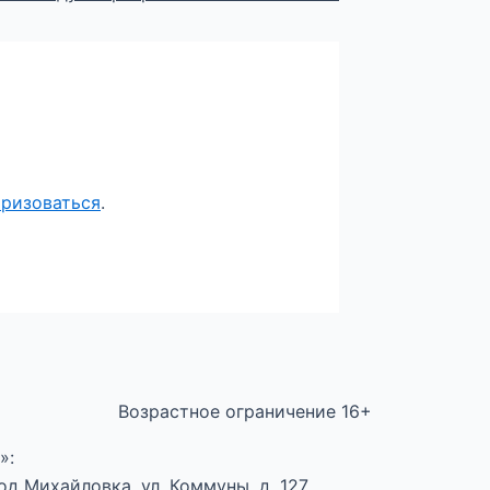
оризоваться
.
Возрастное ограничение 16+
»:
д Михайловка, ул. Коммуны, д. 127