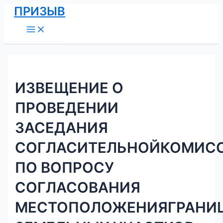
Main
Перейти
Навигация
ПРИЗЫВ
Menu
к
по
содержимому
записям
ИЗВЕЩЕНИЕ О
ПРОВЕДЕНИИ
ЗАСЕДАНИЯ
СОГЛАСИТЕЛЬНОЙКОМИС
ПО ВОПРОСУ
СОГЛАСОВАНИЯ
МЕСТОПОЛОЖЕНИЯГРАНИ