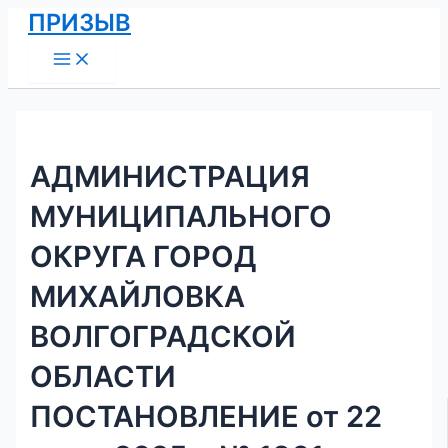
Main
Перейти
Навигация
ПРИЗЫВ
Menu
к
по
содержимому
записям
АДМИНИСТРАЦИЯ
МУНИЦИПАЛЬНОГО
ОКРУГА ГОРОД
МИХАЙЛОВКА
ВОЛГОГРАДСКОЙ
ОБЛАСТИ
ПОСТАНОВЛЕНИЕ от 22