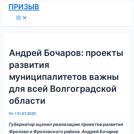
Main
Перейти
Навигация
ПРИЗЫВ
Menu
к
по
содержимому
записям
Андрей Бочаров: проекты
развития
муниципалитетов важны
для всей Волгоградской
области
От
/
31.07.2025
Губернатор оценил реализацию проектов развития
Фролово и Фроловского района. Андрей Бочаров