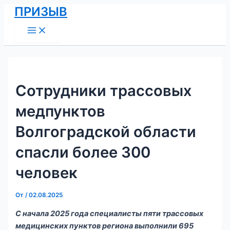
Main
Перейти
Навигация
ПРИЗЫВ
Menu
к
по
содержимому
записям
Сотрудники трассовых
медпунктов
Волгоградской области
спасли более 300
человек
От
/
02.08.2025
С начала 2025 года специалисты пяти трассовых
медицинских пунктов региона выполнили 695