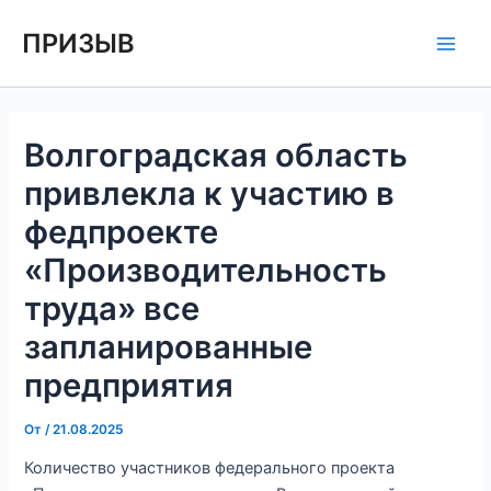
Перейти
Навигация
Main
ПРИЗЫВ
к
по
Men
содержимому
записям
Волгоградская область
привлекла к участию в
федпроекте
«Производительность
труда» все
запланированные
предприятия
От
/
21.08.2025
Количество участников федерального проекта