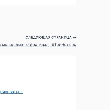
СЛЕДУЮЩАЯ СТРАНИЦА
а молодежного фестиваля #ТриЧетыре
оризоваться
.