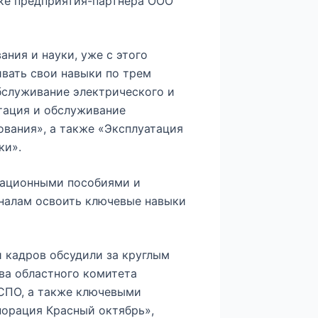
ке предприятия-партнера ООО
ния и науки, уже с этого
ивать свои навыки по трем
бслуживание электрического и
тация и обслуживание
ования», а также «Эксплуатация
ки».
рационными пособиями и
налам освоить ключевые навыки
 кадров обсудили за круглым
ва областного комитета
 СПО, а также ключевыми
порация Красный октябрь»,