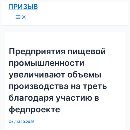
Main
Перейти
Навигация
ПРИЗЫВ
Menu
к
по
содержимому
записям
Предприятия пищевой
промышленности
увеличивают объемы
производства на треть
благодаря участию в
федпроекте
От
/
13.10.2025