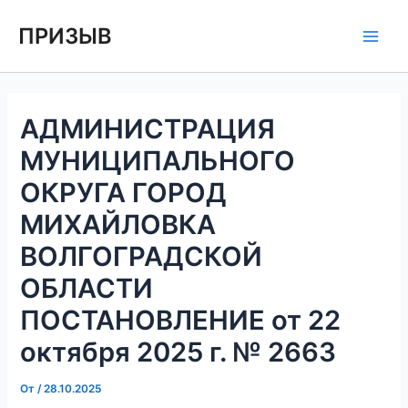
Перейти
Навигация
Main
ПРИЗЫВ
к
по
Men
содержимому
записям
АДМИНИСТРАЦИЯ
МУНИЦИПАЛЬНОГО
ОКРУГА ГОРОД
МИХАЙЛОВКА
ВОЛГОГРАДСКОЙ
ОБЛАСТИ
ПОСТАНОВЛЕНИЕ от 22
октября 2025 г. № 2663
От
/
28.10.2025