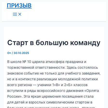
Main
Перейти
Навигация
ПРИЗЫВ
Menu
к
по
содержимому
записям
Старт в большую команду
От
/
30.10.2025
В школе № 10 царила атмосфера праздника и
торжественной ответственности. Здесь состоялось
знаковое событие не только для учебного заведения,
но и в контексте реализации молодежной политики
всего региона — ученики 1«В» и 2«Б» классов
вступили в ряды всероссийского движения «Орлята
России». Эта яркая церемония посвящения стала
для детей и взрослых символическим стартом в
большую и насыщенную школьную жизнь, полную