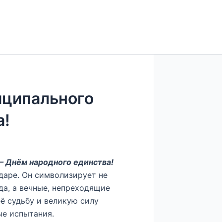
ципального
а!
– Днём народного единства!
даре. Он символизирует не
да, а вечные, непреходящие
её судьбу и великую силу
е испытания.