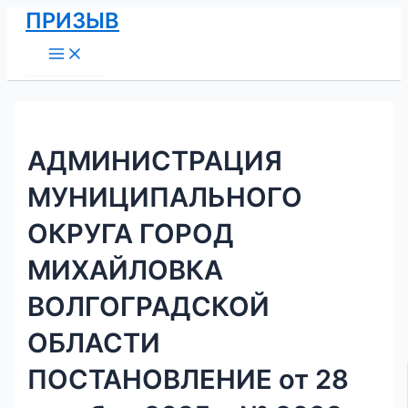
Main
Перейти
Навигация
ПРИЗЫВ
Menu
к
по
содержимому
записям
АДМИНИСТРАЦИЯ
МУНИЦИПАЛЬНОГО
ОКРУГА ГОРОД
МИХАЙЛОВКА
ВОЛГОГРАДСКОЙ
ОБЛАСТИ
ПОСТАНОВЛЕНИЕ от 28