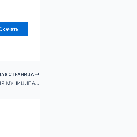
Скачать
АЯ СТРАНИЦА
АДМИНИСТРАЦИЯ МУНИЦИПАЛЬНОГО ОКРУГА ГОРОД МИХАЙЛОВКА ВОЛГОГРАДСКОЙ ОБЛАСТИ ПОСТАНОВЛЕНИЕ от 05 декабря 2025 г. № 3067