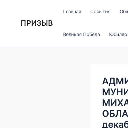
Перейти
Навигация
к
по
Главная
События
Об
содержимому
записям
ПРИЗЫВ
Великая Победа
Юбиляр
АДМ
МУНИ
МИХА
ОБЛА
декаб