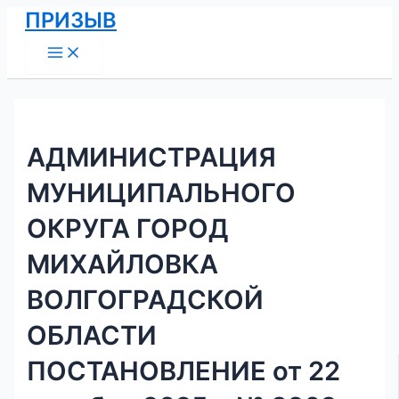
Main
Перейти
Навигация
ПРИЗЫВ
Menu
к
по
содержимому
записям
АДМИНИСТРАЦИЯ
МУНИЦИПАЛЬНОГО
ОКРУГА ГОРОД
МИХАЙЛОВКА
ВОЛГОГРАДСКОЙ
ОБЛАСТИ
ПОСТАНОВЛЕНИЕ от 22