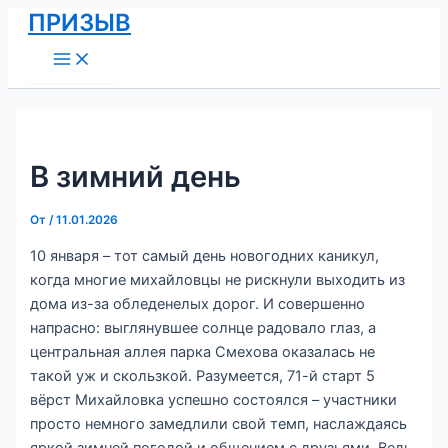
Main
Перейти
Навигация
ПРИЗЫВ
Menu
к
по
содержимому
записям
В зимний день
От
/
11.01.2026
10 января – тот самый день новогодних каникул,
когда многие михайловцы не рискнули выходить из
дома из-за обледенелых дорог. И совершенно
напрасно: выглянувшее солнце радовало глаз, а
центральная аллея парка Смехова оказалась не
такой уж и скользкой. Разумеется, 71-й старт 5
вёрст Михайловка успешно состоялся – участники
просто немного замедлили свой темп, наслаждаясь
яркой зимней погодой и общением с друзьями. Ведь