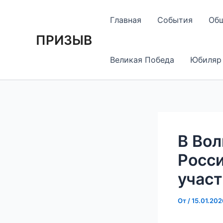
Перейти
Навигация
к
по
Главная
События
Об
содержимому
записям
ПРИЗЫВ
Великая Победа
Юбиляр
В Вол
Росси
участ
От
/
15.01.202