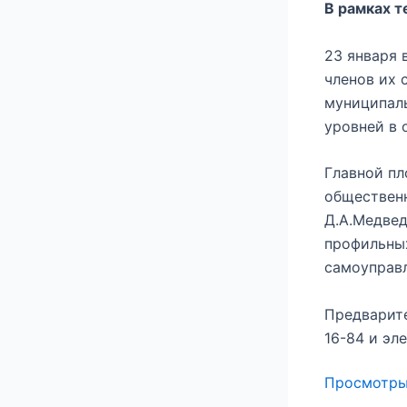
В рамках 
23 января 
членов их 
муниципаль
уровней в 
Главной пл
общественн
Д.А.Медвед
профильных
самоуправл
Предварите
16-84 и эле
Просмотр