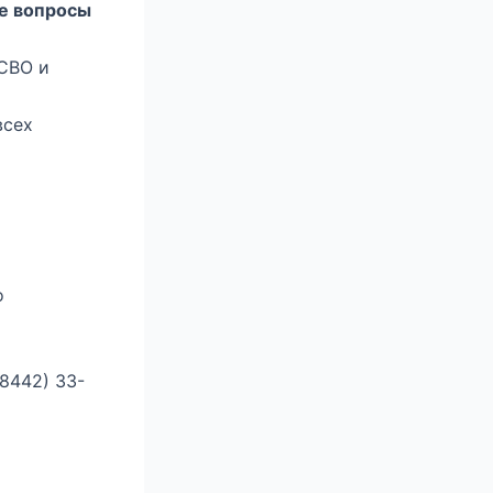
е вопросы
 СВО и
всех
о
8442) 33-