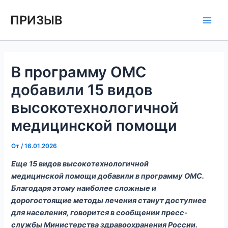
Перейти
Навигация
Main
ПРИЗЫВ
к
по
Men
содержимому
записям
В программу ОМС
добавили 15 видов
высокотехнологичной
медицинской помощи
От
/
16.01.2026
Еще 15 видов высокотехнологичной
медицинской помощи добавили в программу ОМС.
Благодаря этому наиболее сложные и
дорогостоящие методы лечения станут доступнее
для населения, говорится в сообщении пресс-
службы Министерства здравоохранения России.